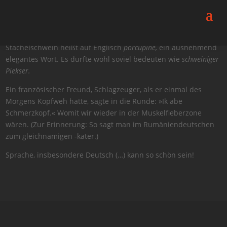
übergesetzt
20. Juli 2022
Stachelschwein heißt auf Englisch
porcupine,
ein ausnehmend
elegantes Wort. Es dürfte wohl soviel bedeuten wie
schweiniger
Piekser.
Ein französischer Freund, Schlagzeuger, als er einmal des
Morgens Kopfweh hatte, sagte in die Runde: »Ik abe
Schmerzkopf.« Womit wir wieder in der Muskelfieberzone
wären. (Zur Erinnerung: So sagt man im Rumäniendeutschen
zum gleichnamigen -kater.)
Sprache, insbesondere Deutsch (…) kann so schön sein!