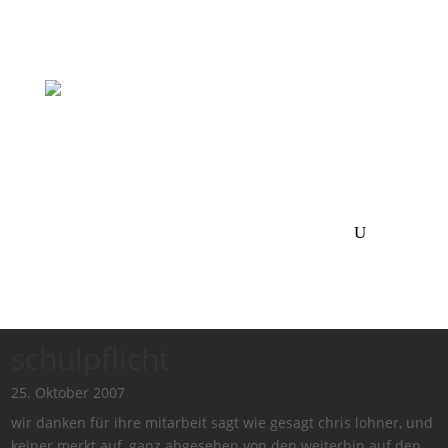
schulpflicht
25. Oktober 2007
wir danken für ihre mitarbeit sagt wie gesagt chris lohner, und
keiner merkt auf, ganz abgesehen von den weiterhin auf den