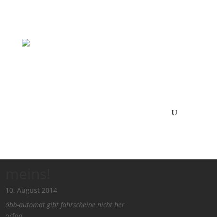
meins!
10. August 2014
öbb-automat gibt fahrscheine nicht her
orfon