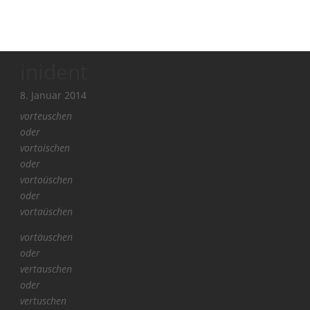
inident
8. Januar 2014
vorteuschen
oder
vortoischen
oder
vortoüschen
oder
vortaüschen
vortäuschen
oder
vertauschen
oder
vertuschen