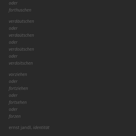
oder
forthuschen
verdäutschen
oder
verdaütschen
oder
verdoütschen
oder
verdoitschen
vorziehen
oder
fortziehen
oder
fortsehen
oder
forzen
ernst jandl,
identität